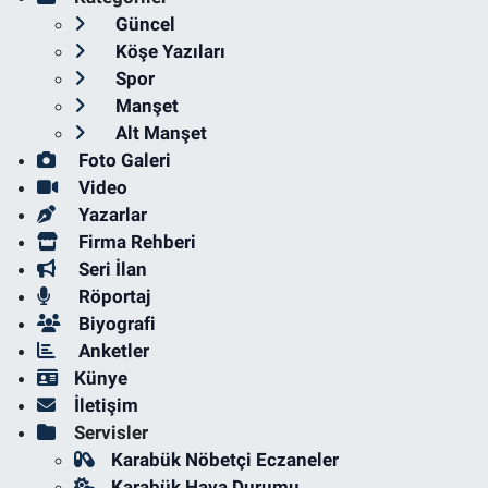
Güncel
Köşe Yazıları
Spor
Manşet
Alt Manşet
Foto Galeri
Video
Yazarlar
Firma Rehberi
Seri İlan
Röportaj
Biyografi
Anketler
Künye
İletişim
Servisler
Karabük Nöbetçi Eczaneler
Karabük Hava Durumu