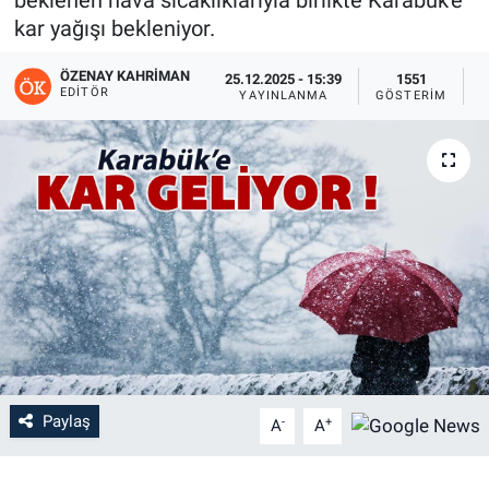
beklenen hava sıcaklıklarıyla birlikte Karabük'e
kar yağışı bekleniyor.
ÖZENAY KAHRIMAN
25.12.2025 - 15:39
1551
EDITÖR
YAYINLANMA
GÖSTERIM
O
Paylaş
-
+
A
A