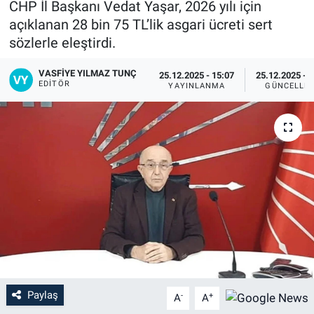
CHP İl Başkanı Vedat Yaşar, 2026 yılı için
açıklanan 28 bin 75 TL’lik asgari ücreti sert
sözlerle eleştirdi.
VASFIYE YILMAZ TUNÇ
25.12.2025 - 15:07
25.12.2025 - 
EDITÖR
YAYINLANMA
GÜNCELLE
Paylaş
-
+
A
A