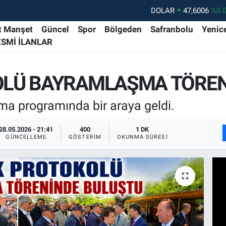
DOLAR
47,6006
%0.
EURO
55,0250
%0.
t Manşet
Güncel
Spor
Bölgeden
Safranbolu
Yenic
ESMİ İLANLAR
STERLİN
64,2398
%0
GRAM ALTIN
6500.87
%0.
LÜ BAYRAMLAŞMA TÖREN
BİST100
13.799
%7
BITCOIN
64.643,95
%0.
a programında bir araya geldi.
28.05.2026 - 21:41
400
1 DK
GÜNCELLEME
GÖSTERIM
OKUNMA SÜRESI