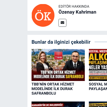
EDITÖR HAKKINDA
Özenay Kahriman
Bunlar da ilginizi çekebilir
TBB’NİN ORTAK HİZMET
SOSYAL 
MODELİNDE İLK DURAK
PAYLAŞAN
SAFRANBOLU