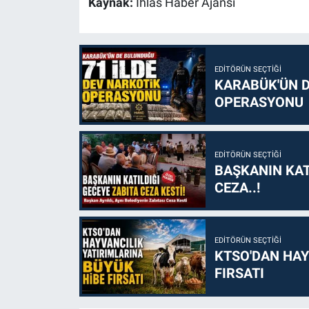
Kaynak:
İhlas Haber Ajansı
EDITÖRÜN SEÇTIĞI
KARABÜK'ÜN D
OPERASYONU
EDITÖRÜN SEÇTIĞI
BAŞKANIN KAT
CEZA..!
EDITÖRÜN SEÇTIĞI
KTSO'DAN HAY
FIRSATI