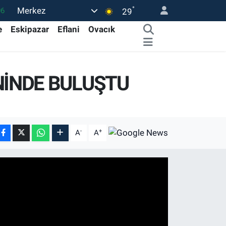
°
Merkez
06
29
02
e
Eskipazar
Eflani
Ovacık
.2
12
İNDE BULUŞTU
0
16
-
+
A
A