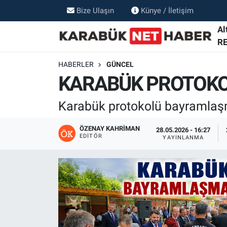
Bize Ulaşın
Künye / İletişim
Al
R
HABERLER
GÜNCEL
KARABÜK PROTOKO
Karabük protokolü bayramlaşm
ÖZENAY KAHRIMAN
28.05.2026 - 16:27
EDITÖR
YAYINLANMA