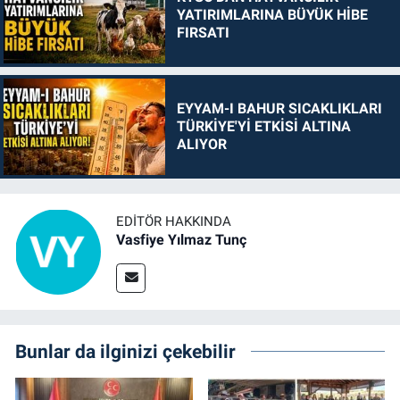
YATIRIMLARINA BÜYÜK HİBE
FIRSATI
EYYAM-I BAHUR SICAKLIKLARI
TÜRKİYE'Yİ ETKİSİ ALTINA
ALIYOR
EDITÖR HAKKINDA
Vasfiye Yılmaz Tunç
Bunlar da ilginizi çekebilir