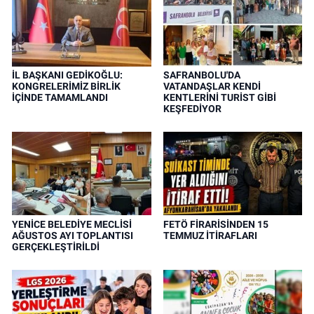
İL BAŞKANI GEDİKOĞLU:
SAFRANBOLU'DA
KONGRELERİMİZ BİRLİK
VATANDAŞLAR KENDİ
İÇİNDE TAMAMLANDI
KENTLERİNİ TURİST GİBİ
KEŞFEDİYOR
YENİCE BELEDİYE MECLİSİ
FETÖ FİRARİSİNDEN 15
AĞUSTOS AYI TOPLANTISI
TEMMUZ İTİRAFLARI
GERÇEKLEŞTİRİLDİ