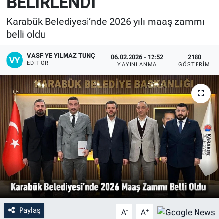
BELİRLENDİ
Karabük Belediyesi’nde 2026 yılı maaş zammı
belli oldu
VASFIYE YILMAZ TUNÇ
06.02.2026 - 12:52
2180
EDITÖR
YAYINLANMA
GÖSTERIM
Paylaş
-
+
A
A