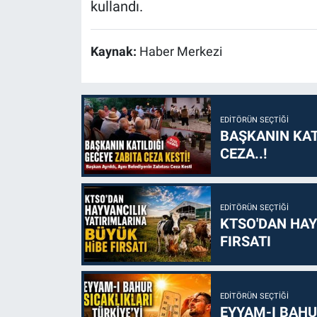
kullandı.
Kaynak:
Haber Merkezi
EDITÖRÜN SEÇTIĞI
BAŞKANIN KAT
CEZA..!
EDITÖRÜN SEÇTIĞI
KTSO'DAN HAY
FIRSATI
EDITÖRÜN SEÇTIĞI
EYYAM-I BAHUR