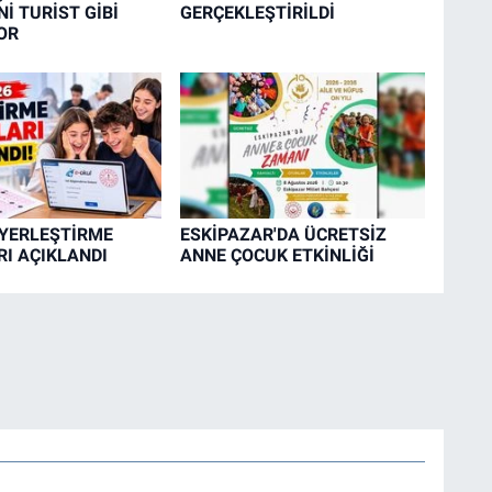
İ TURİST GİBİ
GERÇEKLEŞTİRİLDİ
OR
 YERLEŞTİRME
ESKİPAZAR'DA ÜCRETSİZ
I AÇIKLANDI
ANNE ÇOCUK ETKİNLİĞİ