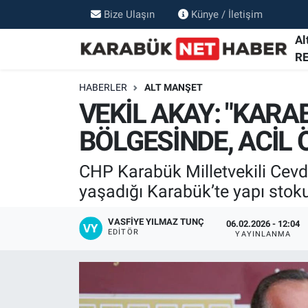
Bize Ulaşın
Künye / İletişim
Al
R
HABERLER
ALT MANŞET
VEKİL AKAY: "KAR
BÖLGESİNDE, ACİL
CHP Karabük Milletvekili Cevd
yaşadığı Karabük’te yapı stoku 
VASFIYE YILMAZ TUNÇ
06.02.2026 - 12:04
EDITÖR
YAYINLANMA