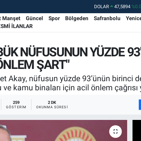
DOLAR
47,5894
%0.
EURO
55,0398
%-0.
t Manşet
Güncel
Spor
Bölgeden
Safranbolu
Yenic
ESMİ İLANLAR
STERLİN
64,1581
%0.
GRAM ALTIN
6508.83
%4.
ABÜK NÜFUSUNUN YÜZDE 93
BİST100
13.703
%1
 ÖNLEM ŞART"
BITCOIN
64.927,78
%1.
et Akay, nüfusun yüzde 93’ünün birinci 
ve kamu binaları için acil önlem çağrısı 
259
2 DK
GÖSTERIM
OKUNMA SÜRESI