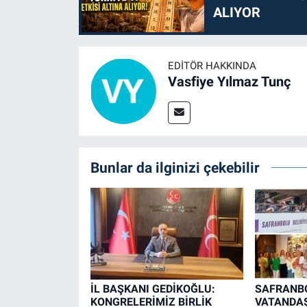
ALIYOR
EDITÖR HAKKINDA
Vasfiye Yılmaz Tunç
Bunlar da ilginizi çekebilir
İL BAŞKANI GEDİKOĞLU:
SAFRANB
KONGRELERİMİZ BİRLİK
VATANDAŞ