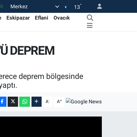
°
Merkez
08
13
02
e
Eskipazar
Eflani
Ovacık
16
44
'Ü DEPREM
1
32
derece deprem bölgesinde
yaptı.
-
+
A
A