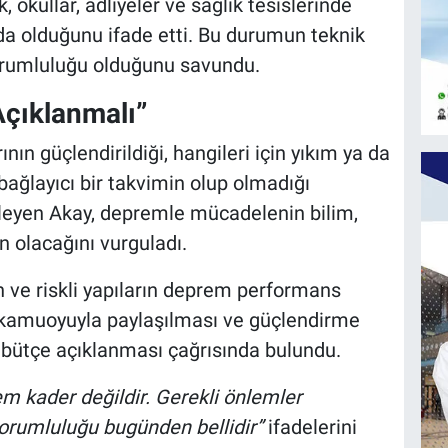
 okullar, adliyeler ve sağlık tesislerinde
nda olduğunu ifade etti. Bu durumun teknik
 sorumluluğu olduğunu savundu.
Açıklanmalı”
ın güçlendirildiği, hangileri için yıkım ya da
 bağlayıcı bir takvimin olup olmadığı
yleyen Akay, depremle mücadelenin bilim,
 olacağını vurguladı.
n ve riskli yapıların deprem performans
n kamuoyuyla paylaşılması ve güçlendirme
e bütçe açıklanması çağrısında bulundu.
m kader değildir. Gerekli önlemler
sorumluluğu bugünden bellidir”
ifadelerini