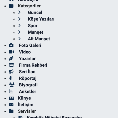
Kategoriler
Güncel
Köşe Yazıları
Spor
Manşet
Alt Manşet
Foto Galeri
Video
Yazarlar
Firma Rehberi
Seri İlan
Röportaj
Biyografi
Anketler
Künye
İletişim
Servisler
Karabük Nöbetçi Eczaneler