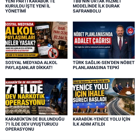
YENİ PARTİ KARABÜK’TE
TBB’NİN ORTAK HİZMET
KURULDU İŞTE YENİ İL
MODELİNDE İLK DURAK
YÖNETİMİ
SAFRANBOLU
SOSYAL MEDYADA ALKOL
TÜRK SAĞLIK-SEN’DEN NÖBET
PAYLAŞANLAR DİKKAT!
PLANLAMASINA TEPKİ
KARABÜK'ÜN DE BULUNDUĞU
KARABÜK-YENİCE YOLU İÇİN
71 İLDE DEV UYUŞTURUCU
İLK ADIM ATILDI
OPERASYONU