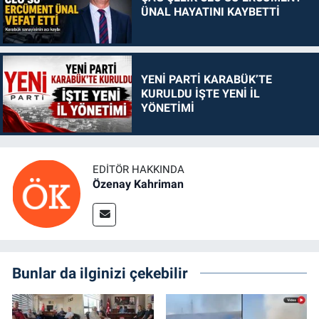
ÜNAL HAYATINI KAYBETTİ
YENİ PARTİ KARABÜK’TE
KURULDU İŞTE YENİ İL
YÖNETİMİ
EDITÖR HAKKINDA
Özenay Kahriman
Bunlar da ilginizi çekebilir