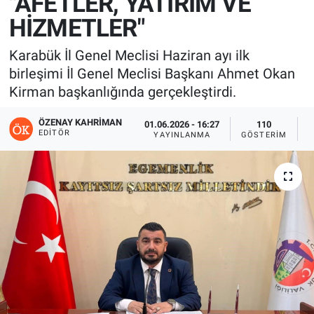
"AFETLER, YATIRIM VE
HİZMETLER"
Karabük İl Genel Meclisi Haziran ayı ilk
birleşimi İl Genel Meclisi Başkanı Ahmet Okan
Kirman başkanlığında gerçekleştirdi.
ÖZENAY KAHRIMAN
01.06.2026 - 16:27
110
EDITÖR
YAYINLANMA
GÖSTERIM
O