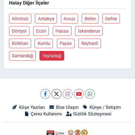
Hatay Diğer İlçeler
Altinözü
Antakya
Arsuz
Belen
Defne
Dörtyol
Erzin
Hassa
İskenderun
Kirikhan
Kumlu
Payas
Reyhanli
Samandağ
Yayladaği
Köşe Yazıları
Bize Ulaşın
Künye / İletişim
Çerez Kullanımı
Gizlilik Sözleşmesi