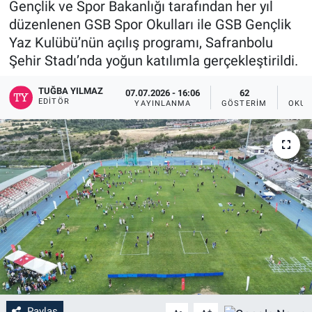
Gençlik ve Spor Bakanlığı tarafından her yıl
düzenlenen GSB Spor Okulları ile GSB Gençlik
Yaz Kulübü’nün açılış programı, Safranbolu
Şehir Stadı’nda yoğun katılımla gerçekleştirildi.
TUĞBA YILMAZ
07.07.2026 - 16:06
62
EDITÖR
YAYINLANMA
GÖSTERIM
OKUN
Paylaş
-
+