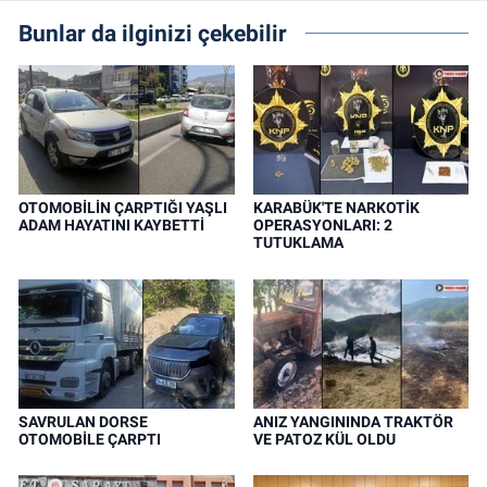
Bunlar da ilginizi çekebilir
OTOMOBİLİN ÇARPTIĞI YAŞLI
KARABÜK'TE NARKOTİK
ADAM HAYATINI KAYBETTİ
OPERASYONLARI: 2
TUTUKLAMA
SAVRULAN DORSE
ANIZ YANGININDA TRAKTÖR
OTOMOBİLE ÇARPTI
VE PATOZ KÜL OLDU