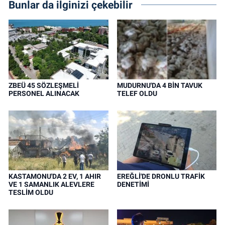
Bunlar da ilginizi çekebilir
ZBEÜ 45 SÖZLEŞMELİ
MUDURNU'DA 4 BİN TAVUK
PERSONEL ALINACAK
TELEF OLDU
KASTAMONU'DA 2 EV, 1 AHIR
EREĞLİ'DE DRONLU TRAFİK
VE 1 SAMANLIK ALEVLERE
DENETİMİ
TESLİM OLDU