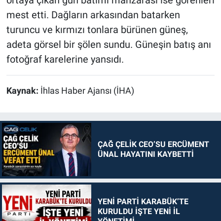
ortaya çıkan gün batımı manzarası ise görenleri
mest etti. Dağların arkasından batarken
turuncu ve kırmızı tonlara bürünen güneş,
adeta görsel bir şölen sundu. Güneşin batış anı
fotoğraf karelerine yansıdı.
Kaynak:
İhlas Haber Ajansı (İHA)
ÇAĞ ÇELİK CEO’SU ERCÜMENT
ÜNAL HAYATINI KAYBETTİ
YENİ PARTİ KARABÜK’TE
KURULDU İŞTE YENİ İL