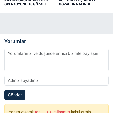
KASTAMONU'DA NARKOTİK
BOLU'DA 179 ŞÜPHELİ
OPERASYONU 18 GÖZALTI
GÖZALTINA ALINDI
Yorumlar
Gönder
Yorum yazarak
topluluk kurallarımızı
kabul etmiş