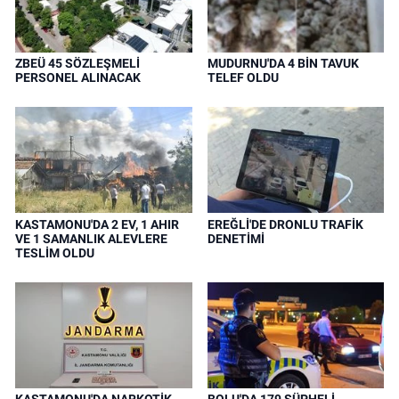
ZBEÜ 45 SÖZLEŞMELİ
MUDURNU'DA 4 BİN TAVUK
PERSONEL ALINACAK
TELEF OLDU
KASTAMONU'DA 2 EV, 1 AHIR
EREĞLİ'DE DRONLU TRAFİK
VE 1 SAMANLIK ALEVLERE
DENETİMİ
TESLİM OLDU