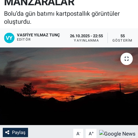
MANZARALAR
Bolu’da gün batımı kartpostallık görüntüler
oluşturdu.
VASFIYE YILMAZ TUNÇ
26.10.2025 - 22:55
55
EDITÖR
YAYINLANMA
GÖSTERIM
Paylaş
-
+
A
A