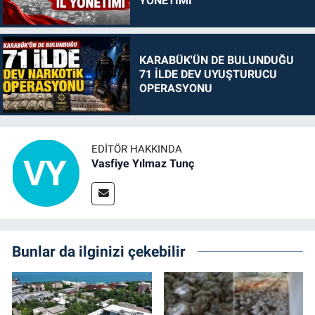
YÖNETİMİ
KARABÜK'ÜN DE BULUNDUĞU
71 İLDE DEV UYUŞTURUCU
OPERASYONU
EDITÖR HAKKINDA
Vasfiye Yılmaz Tunç
Bunlar da ilginizi çekebilir