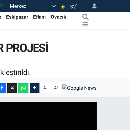
°
Merkez
17
32
01
e
Eskipazar
Eflani
Ovacık
02
44
R PROJESİ
4
76
leştirildi.
-
+
A
A