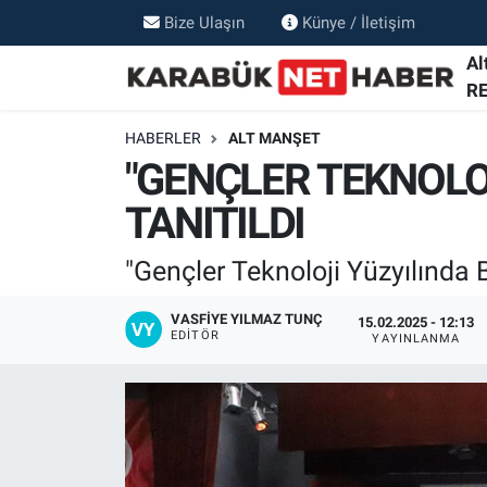
Bize Ulaşın
Künye / İletişim
Al
R
HABERLER
ALT MANŞET
"GENÇLER TEKNOLO
TANITILDI
"Gençler Teknoloji Yüzyılında B
VASFIYE YILMAZ TUNÇ
15.02.2025 - 12:13
EDITÖR
YAYINLANMA