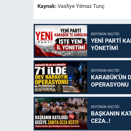
Kaynak:
Vasfiye Yılmaz Tunç
EDITÖRÜN SEÇTIĞI
YENİ PARTİ KA
YÖNETİMİ
EDITÖRÜN SEÇTIĞI
KARABÜK'ÜN D
OPERASYONU
EDITÖRÜN SEÇTIĞI
BAŞKANIN KAT
CEZA..!