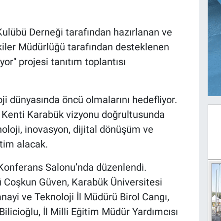
Kulübü Derneği tarafından hazırlanan ve
işkiler Müdürlüğü tarafından desteklenen
or" projesi tanıtım toplantısı
oji dünyasında öncü olmalarını hedefliyor.
im Kenti Karabük vizyonu doğrultusunda
noloji, inovasyon, dijital dönüşüm ve
itim alacak.
ı Konferans Salonu’nda düzenlendi.
ü Coşkun Güven, Karabük Üniversitesi
anayi ve Teknoloji İl Müdürü Birol Cangı,
licioğlu, İl Milli Eğitim Müdür Yardımcısı