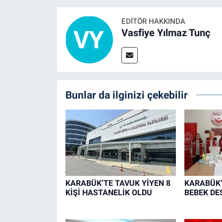
EDITÖR HAKKINDA
Vasfiye Yılmaz Tunç
Bunlar da ilginizi çekebilir
KARABÜK’TE TAVUK YİYEN 8
KARABÜK’
KİŞİ HASTANELİK OLDU
BEBEK DE