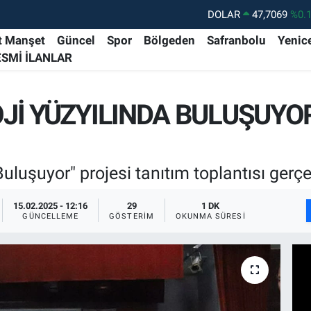
DOLAR
47,7069
%0.
EURO
55,0265
%0.
t Manşet
Güncel
Spor
Bölgeden
Safranbolu
Yenic
ESMİ İLANLAR
STERLİN
64,1897
%0.
GRAM ALTIN
6574.81
%1.
Jİ YÜZYILINDA BULUŞUYO
BİST100
13.887
%6
BITCOIN
64.360,53
%-0.
uluşuyor" projesi tanıtım toplantısı gerçek
15.02.2025 - 12:16
29
1 DK
GÜNCELLEME
GÖSTERIM
OKUNMA SÜRESI