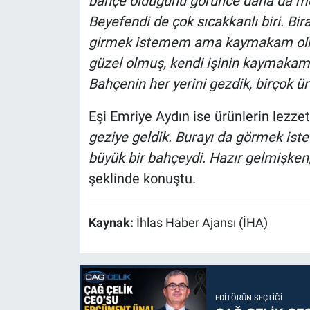
bahçe olduğunu görünce daha da mem
Beyefendi de çok sıcakkanlı biri. Bir
girmek istemem ama kaymakam olmak
güzel olmuş, kendi işinin kaymakam
Bahçenin her yerini gezdik, birçok ür
Eşi Emriye Aydın ise ürünlerin lezzeti
geziye geldik. Burayı da görmek is
büyük bir bahçeydi. Hazır gelmişken,
şeklinde konuştu.
Kaynak:
İhlas Haber Ajansı (İHA)
EDITÖRÜN SEÇTIĞI