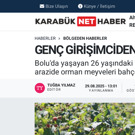
Bize Ulaşın
Künye / İletişim
Al
R
HABERLER
BÖLGEDEN HABERLER
GENÇ GİRİŞİMCİDE
Bolu'da yaşayan 26 yaşındaki
arazide orman meyveleri bahç
TUĞBA YILMAZ
29.08.2025 - 13:01
EDITÖR
YAYINLANMA
GÖS