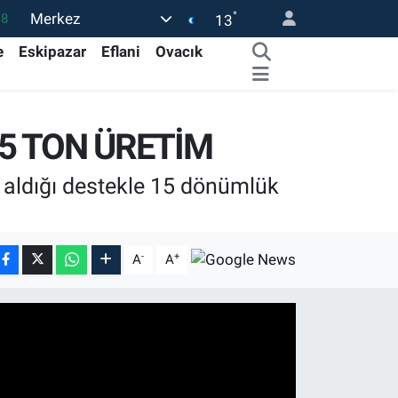
°
Merkez
18
13
32
e
Eskipazar
Eflani
Ovacık
38
03
5 TON ÜRETİM
14
87
aldığı destekle 15 dönümlük
-
+
A
A