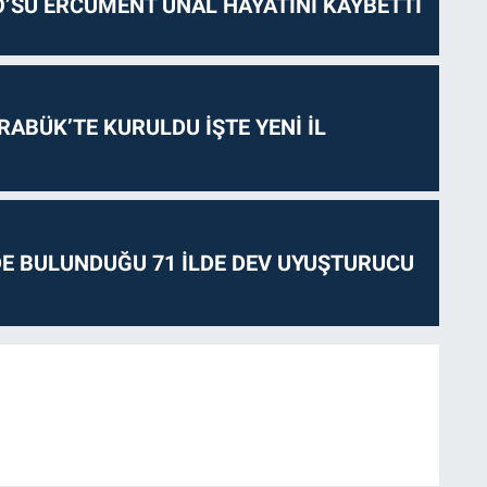
O’SU ERCÜMENT ÜNAL HAYATINI KAYBETTİ
RABÜK’TE KURULDU İŞTE YENİ İL
E BULUNDUĞU 71 İLDE DEV UYUŞTURUCU