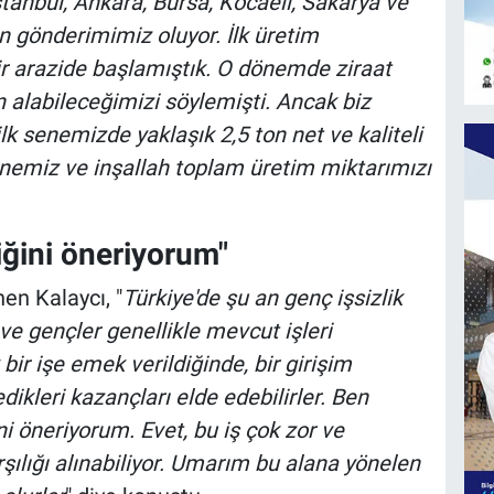
stanbul, Ankara, Bursa, Kocaeli, Sakarya ve
ün gönderimimiz oluyor. İlk üretim
 arazide başlamıştık. O dönemde ziraat
 alabileceğimizi söylemişti. Ancak biz
ilk senemizde yaklaşık 2,5 ton net ve kaliteli
senemiz ve inşallah toplam üretim miktarımızı
iğini öneriyorum"
nen Kalaycı, "
Türkiye'de şu an genç işsizlik
ve gençler genellikle mevcut işleri
ir işe emek verildiğinde, bir girişim
ikleri kazançları elde edebilirler. Ben
i öneriyorum. Evet, bu iş çok zor ve
ılığı alınabiliyor. Umarım bu alana yönelen