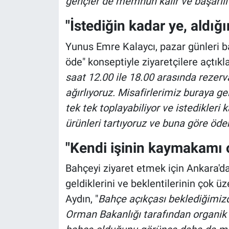
gençler de memnun kalır ve başarılı 
"İstediğin kadar ye, aldığ
Yunus Emre Kalaycı, pazar günleri ba
öde" konseptiyle ziyaretçilere açtıkla
saat 12.00 ile 18.00 arasında rezer
ağırlıyoruz. Misafirlerimiz buraya ge
tek tek toplayabiliyor ve istedikleri k
ürünleri tartıyoruz ve buna göre öde
"Kendi işinin kaymakamı o
Bahçeyi ziyaret etmek için Ankara'da
geldiklerini ve beklentilerinin çok üze
Aydın, "
Bahçe açıkçası beklediğimizde
Orman Bakanlığı tarafından organik t