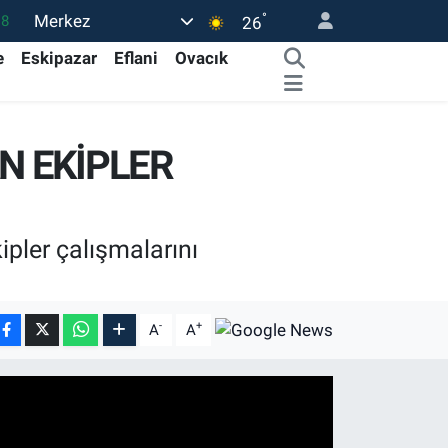
°
Merkez
18
26
32
e
Eskipazar
Eflani
Ovacık
38
03
N EKİPLER
14
18
ipler çalışmalarını
-
+
A
A