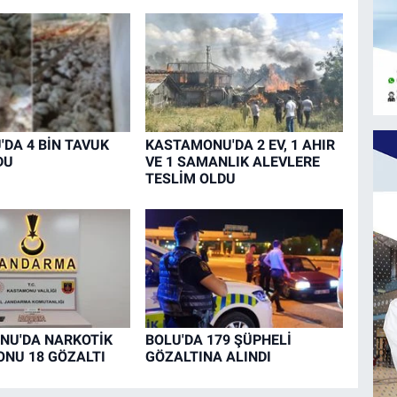
DA 4 BİN TAVUK
KASTAMONU'DA 2 EV, 1 AHIR
DU
VE 1 SAMANLIK ALEVLERE
TESLİM OLDU
NU'DA NARKOTİK
BOLU'DA 179 ŞÜPHELİ
NU 18 GÖZALTI
GÖZALTINA ALINDI