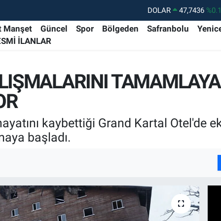
DOLAR
47,7436
%0.
EURO
55,2510
%0.
t Manşet
Güncel
Spor
Bölgeden
Safranbolu
Yenic
ESMİ İLANLAR
STERLİN
64,4811
%0.
GRAM ALTIN
6660.55
%0.
ALIŞMALARINI TAMAMLAYA
BİST100
13.779
%-
OR
BITCOIN
64.944,08
%-0.
ayatını kaybettiği Grand Kartal Otel'de ek
maya başladı.
I