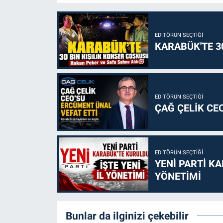
EDITÖRÜN SEÇTIĞI
KARABÜK'TE 3
EDITÖRÜN SEÇTIĞI
ÇAĞ ÇELİK CE
EDITÖRÜN SEÇTIĞI
YENİ PARTİ KA
YÖNETİMİ
Bunlar da ilginizi çekebilir