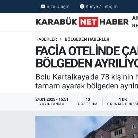
Bize Ulaşın
Künye / İletişim
Al
R
HABERLER
BÖLGEDEN HABERLER
FACİA OTELİNDE Ç
BÖLGEDEN AYRILIY
Bolu Kartalkaya'da 78 kişinin h
tamamlayarak bölgeden ayrıl
24.01.2025 - 15:51
13
1 DK
YAYINLANMA
GÖSTERIM
OKUNMA SÜRES