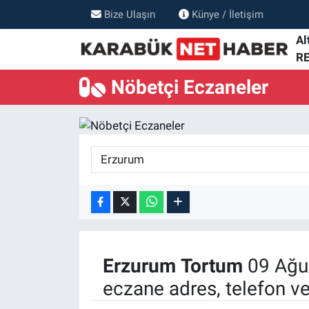
Bize Ulaşın
Künye / İletişim
Al
R
Nöbetçi Eczaneler
Erzurum
Tortum
09 Ağus
eczane adres, telefon v