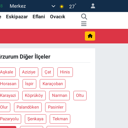
°
Merkez
18
27
32
e
Eskipazar
Eflani
Ovacık
38
0
14
rzurum Diğer İlçeler
15
Aşkale
Aziziye
Çat
Hinis
Horasan
İspir
Karaçoban
Karayazi
Köprüköy
Narman
Oltu
Olur
Palandöken
Pasinler
Pazaryolu
Şenkaya
Tekman