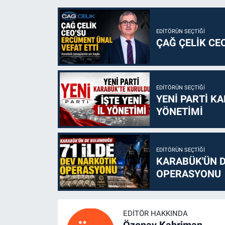
EDITÖRÜN SEÇTIĞI
ÇAĞ ÇELİK CE
EDITÖRÜN SEÇTIĞI
YENİ PARTİ KA
YÖNETİMİ
EDITÖRÜN SEÇTIĞI
KARABÜK'ÜN D
OPERASYONU
EDITÖR HAKKINDA
Özenay Kahriman