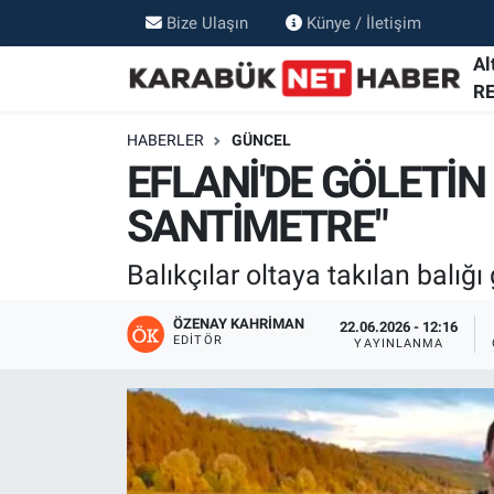
Bize Ulaşın
Künye / İletişim
Al
R
HABERLER
GÜNCEL
EFLANİ'DE GÖLETİN 
SANTİMETRE"
Balıkçılar oltaya takılan balığ
ÖZENAY KAHRIMAN
22.06.2026 - 12:16
EDITÖR
YAYINLANMA