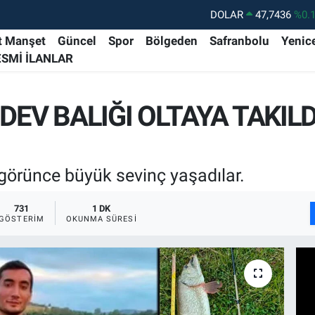
DOLAR
47,7436
%0.
EURO
55,2510
%0.
t Manşet
Güncel
Spor
Bölgeden
Safranbolu
Yenic
ESMİ İLANLAR
STERLİN
64,4811
%0.
GRAM ALTIN
6648.99
%2.
DEV BALIĞI OLTAYA TAKILD
BİST100
13.779
%-
BITCOIN
64.960,21
%0.
ı görünce büyük sevinç yaşadılar.
731
1 DK
GÖSTERIM
OKUNMA SÜRESI