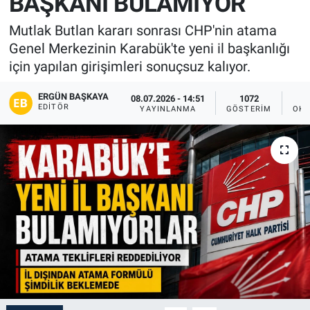
BAŞKANI BULAMIYOR
Mutlak Butlan kararı sonrası CHP'nin atama
Genel Merkezinin Karabük'te yeni il başkanlığı
için yapılan girişimleri sonuçsuz kalıyor.
ERGÜN BAŞKAYA
08.07.2026 - 14:51
1072
EDITÖR
YAYINLANMA
GÖSTERIM
OKU