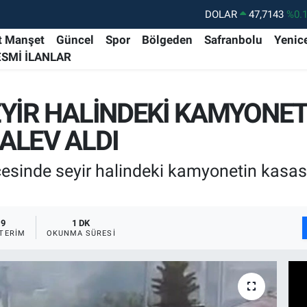
DOLAR
47,7143
%0.
EURO
55,0317
%-0.
t Manşet
Güncel
Spor
Bölgeden
Safranbolu
Yenic
ESMİ İLANLAR
STERLİN
64,2463
%0.
GRAM ALTIN
6574.81
%1.
EYİR HALİNDEKİ KAMYONET
BİST100
13.887
%6
ALEV ALDI
BITCOIN
64.360,53
%-0.
esinde seyir halindeki kamyonetin kasas
9
1 DK
TERIM
OKUNMA SÜRESI