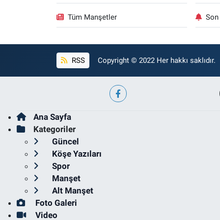
Tüm Manşetler
Son 
RSS
Copyright © 2022 Her hakkı saklıdır.
Ana Sayfa
Kategoriler
Güncel
Köşe Yazıları
Spor
Manşet
Alt Manşet
Foto Galeri
Video