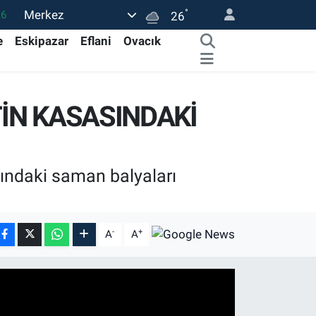
°
Merkez
16
26
02
e
Eskipazar
Eflani
Ovacık
07
44
İN KASASINDAKİ
4
76
ındaki saman balyaları
-
+
A
A