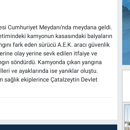
çesi Cumhuriyet Meydanı'nda meydana geldi.
önetimindeki kamyonun kasasındaki balyaların
ngını fark eden sürücü A.E.K. aracı güvenlik
erine olay yerine sevk edilen itfaiye ve
angın söndürdü. Kamyonda çıkan yangına
eri ve ayaklarında ise yanıklar oluştu.
n sağlık ekiplerince Çatalzeytin Devlet