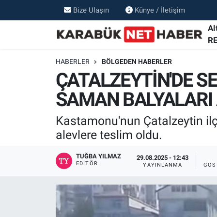
Bize Ulaşın
Künye / İletişim
Al
R
HABERLER
BÖLGEDEN HABERLER
ÇATALZEYTİN'DE S
SAMAN BALYALARI 
Kastamonu'nun Çatalzeytin ilç
alevlere teslim oldu.
TUĞBA YILMAZ
29.08.2025 - 12:43
EDITÖR
YAYINLANMA
GÖS