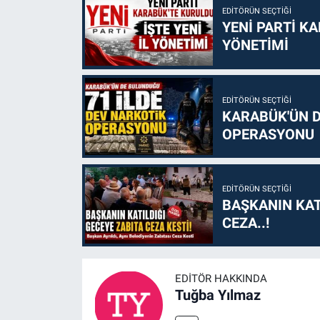
EDITÖRÜN SEÇTIĞI
YENİ PARTİ KA
YÖNETİMİ
EDITÖRÜN SEÇTIĞI
KARABÜK'ÜN D
OPERASYONU
EDITÖRÜN SEÇTIĞI
BAŞKANIN KAT
CEZA..!
EDITÖR HAKKINDA
Tuğba Yılmaz