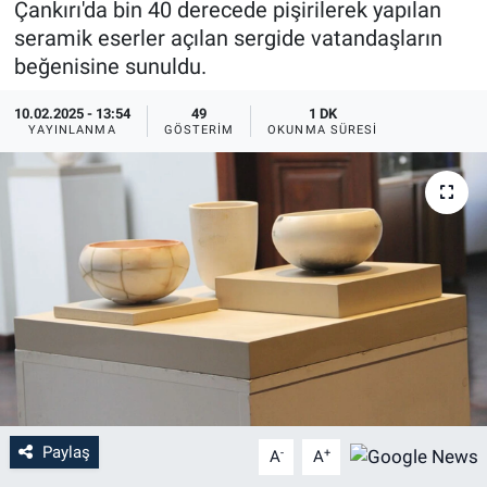
Çankırı'da bin 40 derecede pişirilerek yapılan
seramik eserler açılan sergide vatandaşların
beğenisine sunuldu.
10.02.2025 - 13:54
49
1 DK
YAYINLANMA
GÖSTERIM
OKUNMA SÜRESI
Paylaş
-
+
A
A