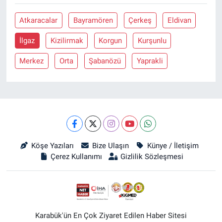
Atkaracalar
Bayramören
Çerkeş
Eldivan
İlgaz
Kizilirmak
Korgun
Kurşunlu
Merkez
Orta
Şabanözü
Yaprakli
Köşe Yazıları
Bize Ulaşın
Künye / İletişim
Çerez Kullanımı
Gizlilik Sözleşmesi
Karabük'ün En Çok Ziyaret Edilen Haber Sitesi