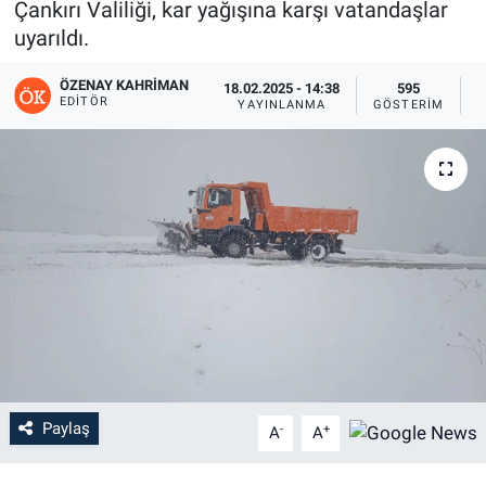
Çankırı Valiliği, kar yağışına karşı vatandaşlar
uyarıldı.
ÖZENAY KAHRIMAN
18.02.2025 - 14:38
595
EDITÖR
YAYINLANMA
GÖSTERIM
O
Paylaş
-
+
A
A