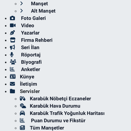
Manşet
Alt Manşet
Foto Galeri
Video
Yazarlar
Firma Rehberi
Seri İlan
Röportaj
Biyografi
Anketler
Künye
İletişim
Servisler
Karabük Nöbetçi Eczaneler
Karabük Hava Durumu
Karabük Trafik Yoğunluk Haritası
Puan Durumu ve Fikstür
Tüm Manşetler