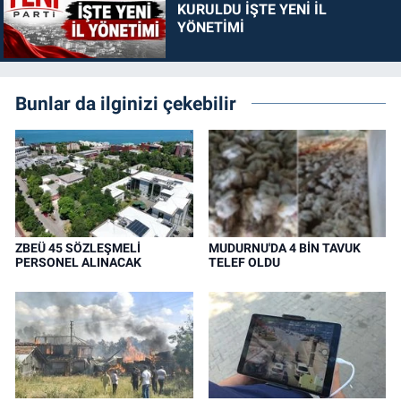
KURULDU İŞTE YENİ İL
YÖNETİMİ
Bunlar da ilginizi çekebilir
ZBEÜ 45 SÖZLEŞMELİ
MUDURNU'DA 4 BİN TAVUK
PERSONEL ALINACAK
TELEF OLDU