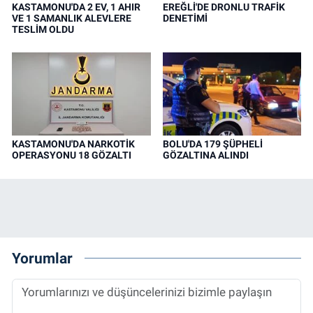
KASTAMONU'DA 2 EV, 1 AHIR
EREĞLİ'DE DRONLU TRAFİK
VE 1 SAMANLIK ALEVLERE
DENETİMİ
TESLİM OLDU
KASTAMONU'DA NARKOTİK
BOLU'DA 179 ŞÜPHELİ
OPERASYONU 18 GÖZALTI
GÖZALTINA ALINDI
Yorumlar