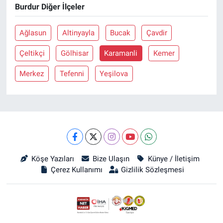
Burdur Diğer İlçeler
Ağlasun
Altinyayla
Bucak
Çavdir
Çeltikçi
Gölhisar
Karamanli
Kemer
Merkez
Tefenni
Yeşilova
Köşe Yazıları
Bize Ulaşın
Künye / İletişim
Çerez Kullanımı
Gizlilik Sözleşmesi