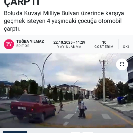
ÇARPTI
Bolu'da Kuvayi Milliye Bulvarı üzerinde karşıya
geçmek isteyen 4 yaşındaki çocuğa otomobil
çarptı.
TUĞBA YILMAZ
22.10.2025 - 11:29
10
EDITÖR
YAYINLANMA
GÖSTERIM
OKUN