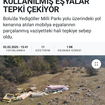
KULLANILMIŞ EŞYALAR
TEPKİ ÇEKİYOR
Bolu'da Yedigöller Milli Parkı yolu üzerindeki yol
kenarına atılan mobilya eşyalarının
parçalanmış vaziyetteki hali tepkiye sebep
oldu.
02.02.2025 - 15:41
11
1 DK
YAYINLANMA
GÖSTERIM
OKUNMA SÜRESI