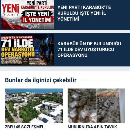
YENİ PARTİ KARABÜK’TE
KURULDU İŞTE YENİ İL
YÖNETİMİ
KARABÜK'ÜN DE BULUNDUĞU
71 İLDE DEV UYUŞTURUCU
OPERASYONU
Bunlar da ilginizi çekebilir
ZBEÜ 45 SÖZLEŞMELİ
MUDURNU'DA 4 BİN TAVUK