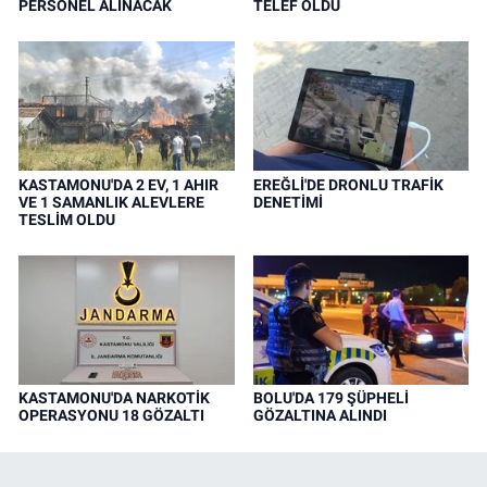
PERSONEL ALINACAK
TELEF OLDU
KASTAMONU'DA 2 EV, 1 AHIR
EREĞLİ'DE DRONLU TRAFİK
VE 1 SAMANLIK ALEVLERE
DENETİMİ
TESLİM OLDU
KASTAMONU'DA NARKOTİK
BOLU'DA 179 ŞÜPHELİ
OPERASYONU 18 GÖZALTI
GÖZALTINA ALINDI