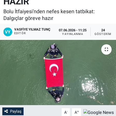
HAZIR
Bolu İtfaiyesi'nden nefes kesen tatbikat:
Dalgıçlar göreve hazır
VASFIYE YILMAZ TUNÇ
07.06.2026 - 11:25
24
EDITÖR
YAYINLANMA
GÖSTERIM
Paylaş
-
+
A
A