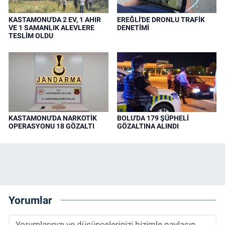
KASTAMONU'DA 2 EV, 1 AHIR
EREĞLİ'DE DRONLU TRAFİK
VE 1 SAMANLIK ALEVLERE
DENETİMİ
TESLİM OLDU
KASTAMONU'DA NARKOTİK
BOLU'DA 179 ŞÜPHELİ
OPERASYONU 18 GÖZALTI
GÖZALTINA ALINDI
Yorumlar