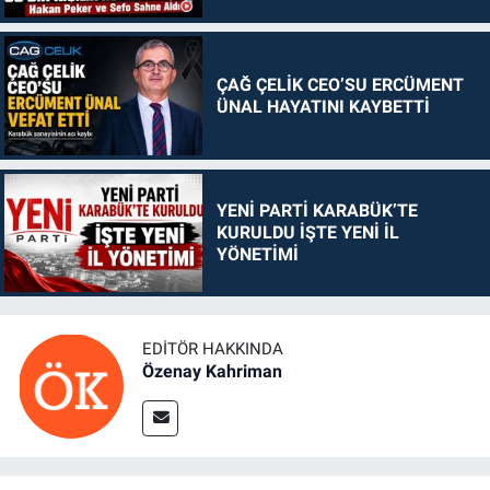
ÇAĞ ÇELİK CEO’SU ERCÜMENT
ÜNAL HAYATINI KAYBETTİ
YENİ PARTİ KARABÜK’TE
KURULDU İŞTE YENİ İL
YÖNETİMİ
EDITÖR HAKKINDA
Özenay Kahriman