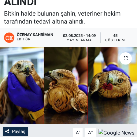
ALINDI
Bitkin halde bulunan şahin, veteriner hekim
tarafından tedavi altına alındı.
ÖZENAY KAHRIMAN
02.08.2025 - 14:09
45
EDITÖR
YAYINLANMA
GÖSTERIM
O
Paylaş
-
+
A
A