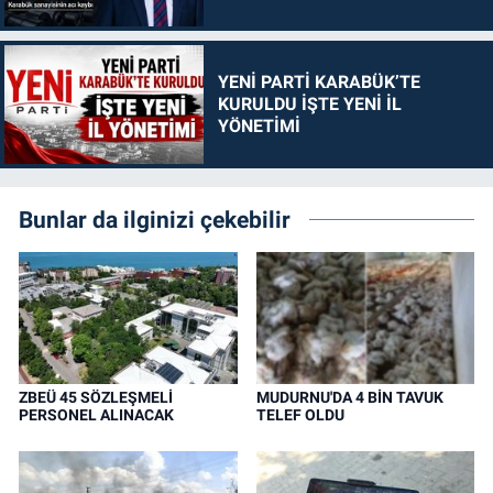
YENİ PARTİ KARABÜK’TE
KURULDU İŞTE YENİ İL
YÖNETİMİ
Bunlar da ilginizi çekebilir
ZBEÜ 45 SÖZLEŞMELİ
MUDURNU'DA 4 BİN TAVUK
PERSONEL ALINACAK
TELEF OLDU