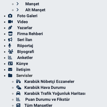
Manşet
Alt Manşet
Foto Galeri
Video
Yazarlar
Firma Rehberi
Seri İlan
Röportaj
Biyografi
Anketler
Künye
İletişim
Servisler
Karabük Nöbetçi Eczaneler
Karabük Hava Durumu
Karabük Trafik Yoğunluk Haritası
Puan Durumu ve Fikstür
Tüm Manşetler