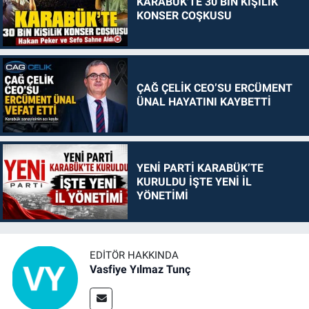
KARABÜK'TE 30 BİN KİŞİLİK
KONSER COŞKUSU
ÇAĞ ÇELİK CEO’SU ERCÜMENT
ÜNAL HAYATINI KAYBETTİ
YENİ PARTİ KARABÜK’TE
KURULDU İŞTE YENİ İL
YÖNETİMİ
EDITÖR HAKKINDA
Vasfiye Yılmaz Tunç