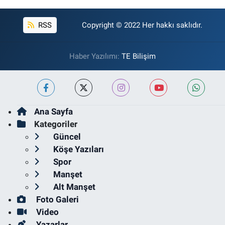
RSS
Copyright © 2022 Her hakkı saklıdır.
Haber Yazılımı:
TE Bilişim
Ana Sayfa
Kategoriler
Güncel
Köşe Yazıları
Spor
Manşet
Alt Manşet
Foto Galeri
Video
Yazarlar