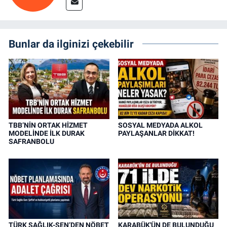
Bunlar da ilginizi çekebilir
TBB’NİN ORTAK HİZMET
SOSYAL MEDYADA ALKOL
MODELİNDE İLK DURAK
PAYLAŞANLAR DİKKAT!
SAFRANBOLU
TÜRK SAĞLIK-SEN’DEN NÖBET
KARABÜK'ÜN DE BULUNDUĞU