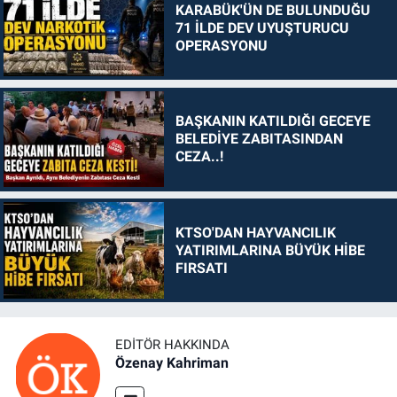
KARABÜK'ÜN DE BULUNDUĞU
71 İLDE DEV UYUŞTURUCU
OPERASYONU
BAŞKANIN KATILDIĞI GECEYE
BELEDİYE ZABITASINDAN
CEZA..!
KTSO'DAN HAYVANCILIK
YATIRIMLARINA BÜYÜK HİBE
FIRSATI
EDITÖR HAKKINDA
Özenay Kahriman