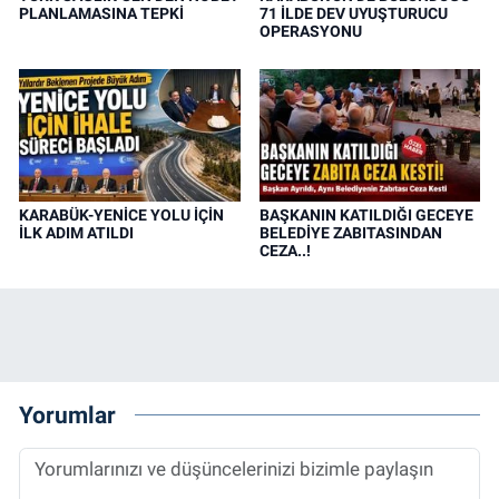
PLANLAMASINA TEPKİ
71 İLDE DEV UYUŞTURUCU
OPERASYONU
KARABÜK-YENİCE YOLU İÇİN
BAŞKANIN KATILDIĞI GECEYE
İLK ADIM ATILDI
BELEDİYE ZABITASINDAN
CEZA..!
Yorumlar