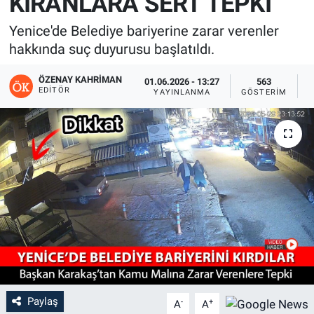
KIRANLARA SERT TEPKİ
Yenice'de Belediye bariyerine zarar verenler
hakkında suç duyurusu başlatıldı.
ÖZENAY KAHRIMAN
01.06.2026 - 13:27
563
EDITÖR
YAYINLANMA
GÖSTERIM
O
Paylaş
-
+
A
A