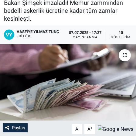
Bakan Şimşek imzaladı! Memur zammından
bedelli askerlik ücretine kadar tüm zamlar
kesinleşti.
VASFIYE YILMAZ TUNÇ
07.07.2025 - 17:37
10
EDITÖR
YAYINLANMA
GÖSTERIM
Paylaş
-
+
A
A