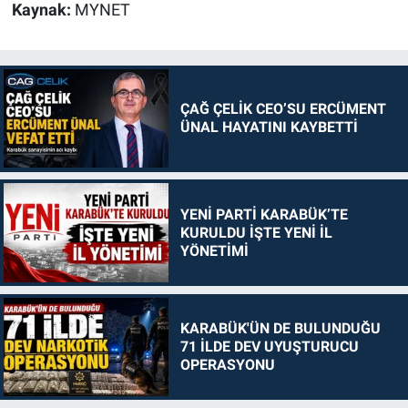
Kaynak:
MYNET
ÇAĞ ÇELİK CEO’SU ERCÜMENT
ÜNAL HAYATINI KAYBETTİ
YENİ PARTİ KARABÜK’TE
KURULDU İŞTE YENİ İL
YÖNETİMİ
KARABÜK'ÜN DE BULUNDUĞU
71 İLDE DEV UYUŞTURUCU
OPERASYONU