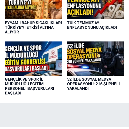
EYYAM-I BAHUR SICAKLIKLARI
TÜİK TEMMUZ AYI
TÜRKİYE'Yİ ETKİSİ ALTINA
ENFLASYONUNU AÇIKLADI
ALIYOR
GENÇLİK VE SPOR İL
52 İLDE SOSYAL MEDYA
MÜDÜRLÜĞÜ EĞİTİM
OPERASYONU: 216 ŞÜPHELİ
PERSONELİ BAŞVURULARI
YAKALANDI
BAŞLADI