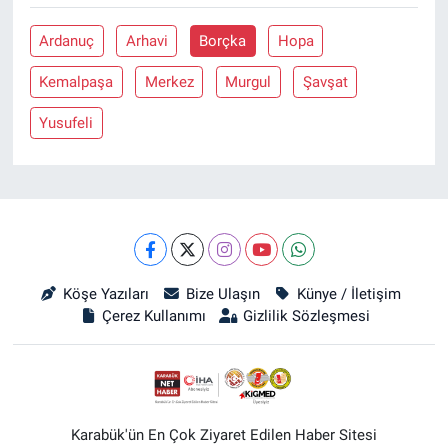
Ardanuç
Arhavi
Borçka
Hopa
Kemalpaşa
Merkez
Murgul
Şavşat
Yusufeli
Köşe Yazıları
Bize Ulaşın
Künye / İletişim
Çerez Kullanımı
Gizlilik Sözleşmesi
Karabük'ün En Çok Ziyaret Edilen Haber Sitesi