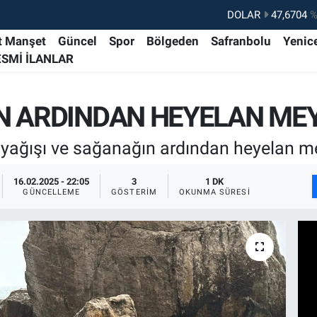
DOLAR
47,6704
%
EURO
55,0406
%-0.
t Manşet
Güncel
Spor
Bölgeden
Safranbolu
Yenic
ESMİ İLANLAR
STERLİN
64,2143
%
GRAM ALTIN
6510.40
%0.
N ARDINDAN HEYELAN ME
BİST100
13.799
%7
BITCOIN
64.225,61
%-0.
r yağışı ve sağanağın ardından heyelan m
16.02.2025 - 22:05
3
1 DK
GÜNCELLEME
GÖSTERIM
OKUNMA SÜRESI