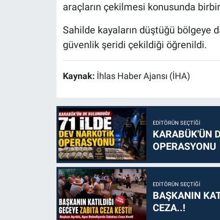
araçların çekilmesi konusunda birbirl
Sahilde kayaların düştüğü bölgeye d
güvenlik şeridi çekildiği öğrenildi.
Kaynak:
İhlas Haber Ajansı (İHA)
EDITÖRÜN SEÇTIĞI
KARABÜK'ÜN D
OPERASYONU
EDITÖRÜN SEÇTIĞI
BAŞKANIN KAT
CEZA..!