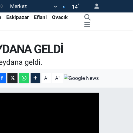
°
Merkez
0
14
08
e
Eskipazar
Eflani
Ovacık
0
45
YDANA GELDİ
0
63
eydana geldi.
-
+
A
A