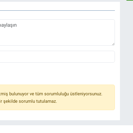
tmiş bulunuyor ve tüm sorumluluğu üstleniyorsunuz.
r şekilde sorumlu tutulamaz.