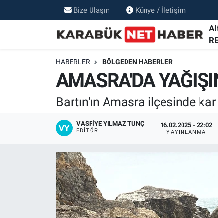
Bize Ulaşın
Künye / İletişim
Al
R
HABERLER
BÖLGEDEN HABERLER
AMASRA'DA YAĞIŞI
Bartın'ın Amasra ilçesinde ka
VASFIYE YILMAZ TUNÇ
16.02.2025 - 22:02
EDITÖR
YAYINLANMA