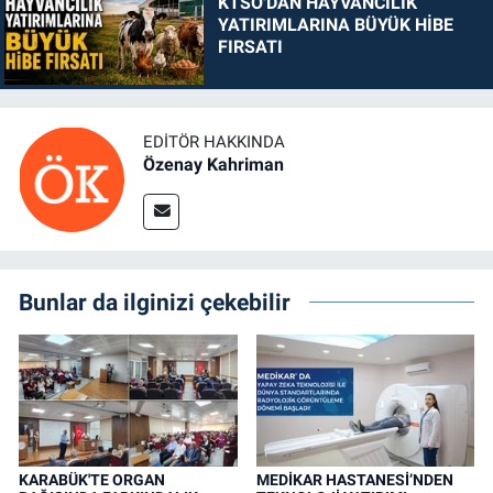
KTSO'DAN HAYVANCILIK
YATIRIMLARINA BÜYÜK HİBE
FIRSATI
EDITÖR HAKKINDA
Özenay Kahriman
Bunlar da ilginizi çekebilir
KARABÜK'TE ORGAN
MEDİKAR HASTANESİ’NDEN