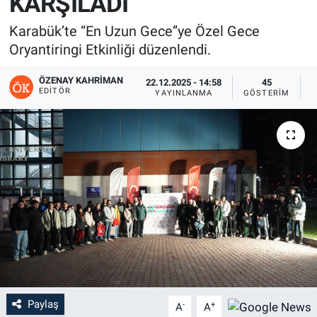
KARŞILADI
Karabük’te “En Uzun Gece”ye Özel Gece
Oryantiringi Etkinliği düzenlendi.
ÖZENAY KAHRIMAN
22.12.2025 - 14:58
45
EDITÖR
YAYINLANMA
GÖSTERIM
O
Paylaş
-
+
A
A