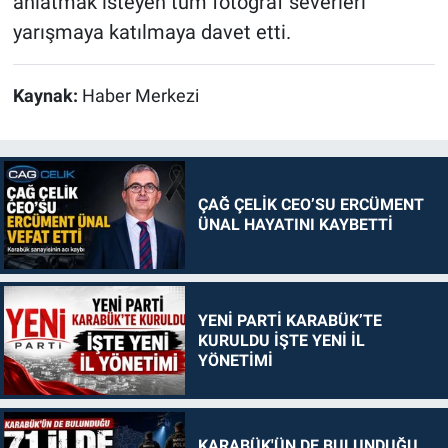
anlatmak isteyen tüm fotoğraf severleri
yarışmaya katılmaya davet etti.
Kaynak:
Haber Merkezi
ÇAĞ ÇELİK CEO’SU ERCÜMENT
ÜNAL HAYATINI KAYBETTİ
YENİ PARTİ KARABÜK’TE
KURULDU İŞTE YENİ İL
YÖNETİMİ
KARABÜK'ÜN DE BULUNDUĞU