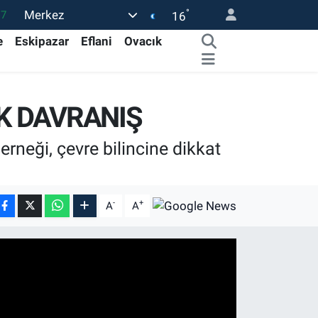
°
Merkez
17
16
27
e
Eskipazar
Eflani
Ovacık
35
59
K DAVRANIŞ
19
.2
rneği, çevre bilincine dikkat
-
+
A
A