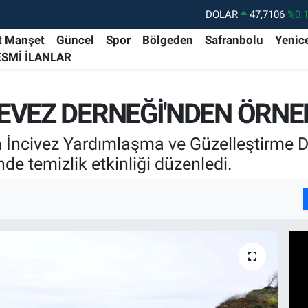
DOLAR
47,7106
%0.
EURO
55,1652
%0.
t Manşet
Güncel
Spor
Bölgeden
Safranbolu
Yenic
ESMİ İLANLAR
STERLİN
64,4046
%0.
GRAM ALTIN
6648.99
%2.
EVEZ DERNEĞİ'NDEN ÖRNE
BİST100
13.773
%-
BITCOIN
65.130,04
%1
 İncivez Yardımlaşma ve Güzelleştirme De
e temizlik etkinliği düzenledi.
I