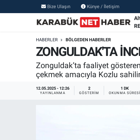
Bize Ulaşın
Künye / İletişim
Al
R
HABERLER
BÖLGEDEN HABERLER
ZONGULDAK'TA İNC
Zonguldak’ta faaliyet gösteren
çekmek amacıyla Kozlu sahilind
12.05.2025 - 12:26
2
1 DK
YAYINLANMA
GÖSTERIM
OKUNMA SÜRES