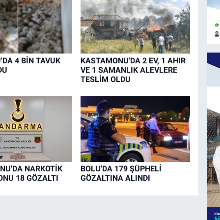
DA 4 BİN TAVUK
KASTAMONU'DA 2 EV, 1 AHIR
DU
VE 1 SAMANLIK ALEVLERE
TESLİM OLDU
NU'DA NARKOTİK
BOLU'DA 179 ŞÜPHELİ
NU 18 GÖZALTI
GÖZALTINA ALINDI