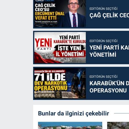
EDITÖRÜN SEÇTIĞI
ÇAĞ ÇELİK CE
EDITÖRÜN SEÇTIĞI
YENİ PARTİ KA
YÖNETİMİ
EDITÖRÜN SEÇTIĞI
KARABÜK'ÜN D
OPERASYONU
Bunlar da ilginizi çekebilir