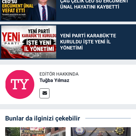
ÇAĞ ÇELİK CEO’SU ERCÜMENT
ÜNAL HAYATINI KAYBETTİ
YENİ PARTİ KARABÜK’TE
KURULDU İŞTE YENİ İL
YÖNETİMİ
EDITÖR HAKKINDA
Tuğba Yılmaz
Bunlar da ilginizi çekebilir