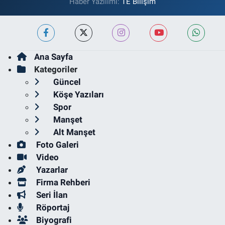
Haber Yazılımı:
TE Bilişim
Ana Sayfa
Kategoriler
Güncel
Köşe Yazıları
Spor
Manşet
Alt Manşet
Foto Galeri
Video
Yazarlar
Firma Rehberi
Seri İlan
Röportaj
Biyografi