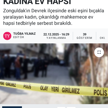
KADINA EV HAPSİ
Zonguldak'ın Devrek ilçesinde eski eşini bıçakla
yaralayan kadın, çıkarıldığı mahkemece ev
hapsi tedbiriyle serbest bırakıldı.
TUĞBA YILMAZ
22.12.2025 - 16:29
39
EDITÖR
YAYINLANMA
GÖSTERIM
OKUN