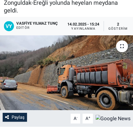
Zonguldak-Ereğli yolunda heyelan meydana
geldi.
VASFIYE YILMAZ TUNÇ
14.02.2025 - 15:24
2
EDITÖR
YAYINLANMA
GÖSTERIM
Paylaş
-
+
A
A