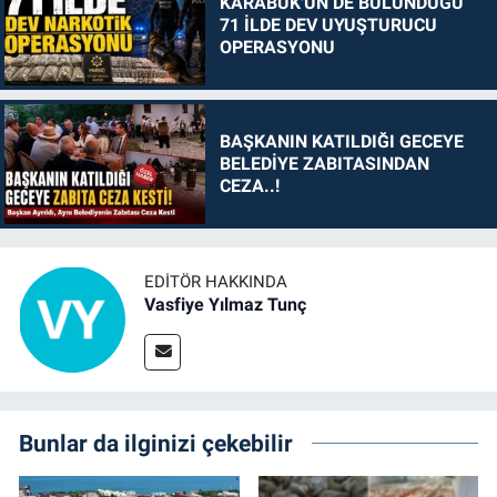
KARABÜK'ÜN DE BULUNDUĞU
71 İLDE DEV UYUŞTURUCU
OPERASYONU
BAŞKANIN KATILDIĞI GECEYE
BELEDİYE ZABITASINDAN
CEZA..!
EDITÖR HAKKINDA
Vasfiye Yılmaz Tunç
Bunlar da ilginizi çekebilir