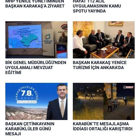
MHP YENİCE YÖNETİMİNDEN
HAYAT 112 ACİL
BAŞKAN KARAKAŞ’A ZİYARET
UYGULAMASININ KAMU
SPOTU YAYINDA
BİK GENEL MÜDÜRLÜĞÜ'NDEN
BAŞKAN KARAKAŞ YENİCE
UYGULAMALI MEVZUAT
TURİZMİ İÇİN ANKARA’DA
EĞİTİMİ
BAŞKAN ÇETİNKAYA'NIN
KARABÜK’TE MESAJLAŞMA
KARABÜKLÜLER GÜNÜ
İDDİASI ORTALIĞI KARIŞTIRDI
MESAJI