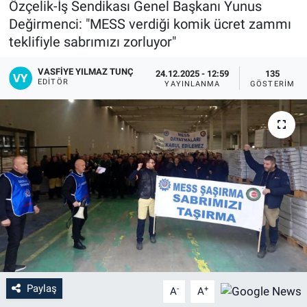
Özçelik-İş Sendikası Genel Başkanı Yunus
Değirmenci: "MESS verdiği komik ücret zammı
teklifiyle sabrımızı zorluyor"
VASFIYE YILMAZ TUNÇ
24.12.2025 - 12:59
135
EDITÖR
YAYINLANMA
GÖSTERIM
Paylaş
-
+
A
A