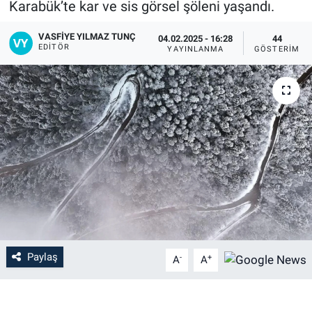
Karabük’te kar ve sis görsel şöleni yaşandı.
VASFIYE YILMAZ TUNÇ
04.02.2025 - 16:28
44
EDITÖR
YAYINLANMA
GÖSTERIM
Paylaş
-
+
A
A