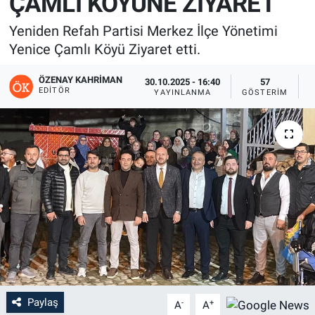
ÇAMLI KÖYÜNE ZİYARET
Yeniden Refah Partisi Merkez İlçe Yönetimi
Yenice Çamlı Köyü Ziyaret etti.
ÖZENAY KAHRIMAN
30.10.2025 - 16:40
57
EDITÖR
YAYINLANMA
GÖSTERIM
O
Paylaş
-
+
A
A