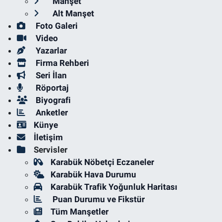
Manşet
Alt Manşet
Foto Galeri
Video
Yazarlar
Firma Rehberi
Seri İlan
Röportaj
Biyografi
Anketler
Künye
İletişim
Servisler
Karabük Nöbetçi Eczaneler
Karabük Hava Durumu
Karabük Trafik Yoğunluk Haritası
Puan Durumu ve Fikstür
Tüm Manşetler