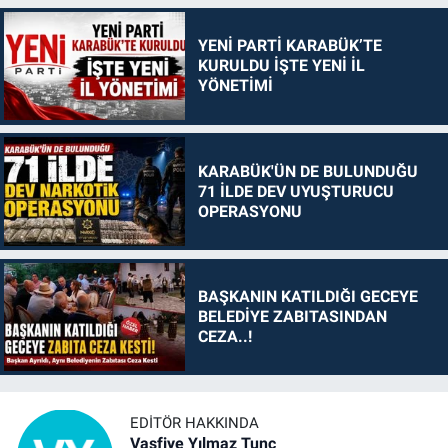
YENİ PARTİ KARABÜK’TE
KURULDU İŞTE YENİ İL
YÖNETİMİ
KARABÜK'ÜN DE BULUNDUĞU
71 İLDE DEV UYUŞTURUCU
OPERASYONU
BAŞKANIN KATILDIĞI GECEYE
BELEDİYE ZABITASINDAN
CEZA..!
EDITÖR HAKKINDA
Vasfiye Yılmaz Tunç