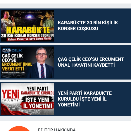
KARABÜK'TE 30 BİN KİŞİLİK
KONSER COŞKUSU
ÇAĞ ÇELİK CEO’SU ERCÜMENT
ÜNAL HAYATINI KAYBETTİ
YENİ PARTİ KARABÜK’TE
KURULDU İŞTE YENİ İL
YÖNETİMİ
EDITÖR HAKKINDA