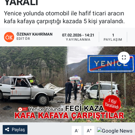
YARALI
Yenice yolunda otomobil ile hafif ticari aracın
kafa kafaya çarpıştığı kazada 5 kişi yaralandı.
ÖZENAY KAHRIMAN
07.02.2026 - 14:21
1
EDITÖR
YAYINLANMA
PAYLAŞIM
G
Paylaş
-
+
A
A