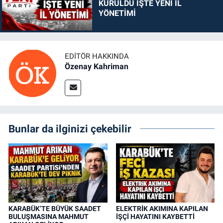
KURULDU İŞTE YENİ İL
YÖNETİMİ
EDITÖR HAKKINDA
Özenay Kahriman
Bunlar da ilginizi çekebilir
KARABÜK’TE BÜYÜK SAADET
ELEKTRİK AKIMINA KAPILAN
BULUŞMASINA MAHMUT
İŞÇİ HAYATINI KAYBETTİ