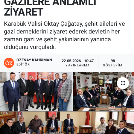
GAZİLERE ANLAMLI
ZİYARET
Karabük Valisi Oktay Çağatay, şehit aileleri ve
gazi derneklerini ziyaret ederek devletin her
zaman gazi ve şehit yakınlarının yanında
olduğunu vurguladı.
ÖZENAY KAHRIMAN
22.05.2026 - 10:47
98
EDITÖR
YAYINLANMA
GÖSTERIM
O