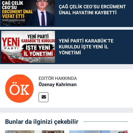
ÇAĞ ÇELİK CEO’SU ERCÜMENT
ÜNAL HAYATINI KAYBETTİ
YENİ PARTİ KARABÜK’TE
KURULDU İŞTE YENİ İL
YÖNETİMİ
EDITÖR HAKKINDA
Özenay Kahriman
Bunlar da ilginizi çekebilir