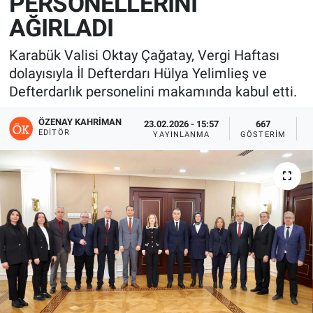
PERSONELLERİNİ
AĞIRLADI
Karabük Valisi Oktay Çağatay, Vergi Haftası
dolayısıyla İl Defterdarı Hülya Yelimlieş ve
Defterdarlık personelini makamında kabul etti.
ÖZENAY KAHRIMAN
23.02.2026 - 15:57
667
EDITÖR
YAYINLANMA
GÖSTERIM
O