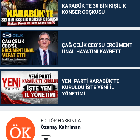
KARABÜK'TE 30 BİN KİŞİLİK
KONSER COŞKUSU
ÇAĞ ÇELİK CEO’SU ERCÜMENT
ÜNAL HAYATINI KAYBETTİ
YENİ PARTİ KARABÜK’TE
KURULDU İŞTE YENİ İL
YÖNETİMİ
EDITÖR HAKKINDA
Özenay Kahriman