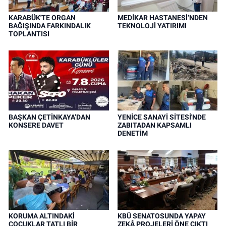
KARABÜK'TE ORGAN
MEDİKAR HASTANESİ’NDEN
BAĞIŞINDA FARKINDALIK
TEKNOLOJİ YATIRIMI
TOPLANTISI
BAŞKAN ÇETİNKAYA’DAN
YENİCE SANAYİ SİTESİ'NDE
KONSERE DAVET
ZABITADAN KAPSAMLI
DENETİM
KORUMA ALTINDAKİ
KBÜ SENATOSUNDA YAPAY
ÇOCUKLAR TATLI BİR
ZEKÂ PROJELERİ ÖNE ÇIKTI