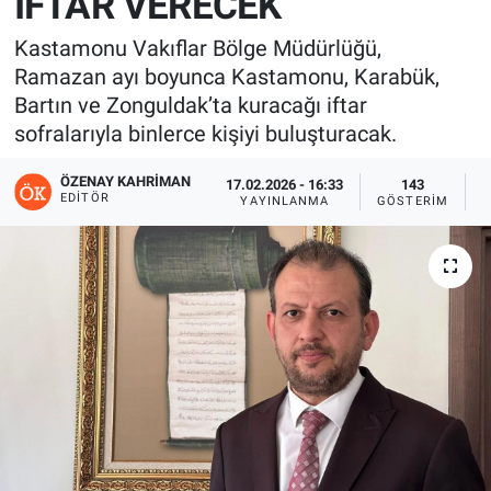
İFTAR VERECEK
Kastamonu Vakıflar Bölge Müdürlüğü,
Ramazan ayı boyunca Kastamonu, Karabük,
Bartın ve Zonguldak’ta kuracağı iftar
sofralarıyla binlerce kişiyi buluşturacak.
ÖZENAY KAHRIMAN
17.02.2026 - 16:33
143
EDITÖR
YAYINLANMA
GÖSTERIM
O