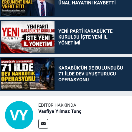
ÜNAL HAYATINI KAYBETTİ
YENİ PARTİ KARABÜK’TE
KURULDU İŞTE YENİ İL
YÖNETİMİ
KARABÜK'ÜN DE BULUNDUĞU
71 İLDE DEV UYUŞTURUCU
OPERASYONU
EDITÖR HAKKINDA
Vasfiye Yılmaz Tunç