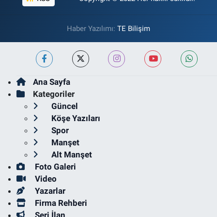
Haber Yazılımı:
TE Bilişim
Ana Sayfa
Kategoriler
Güncel
Köşe Yazıları
Spor
Manşet
Alt Manşet
Foto Galeri
Video
Yazarlar
Firma Rehberi
Seri İlan