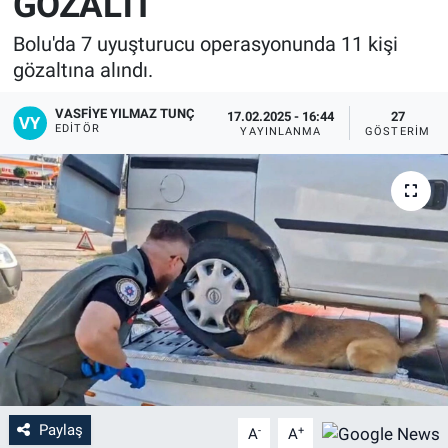
GÖZALTI
Bolu'da 7 uyuşturucu operasyonunda 11 kişi
gözaltına alındı.
VASFIYE YILMAZ TUNÇ
17.02.2025 - 16:44
27
EDITÖR
YAYINLANMA
GÖSTERIM
Paylaş
-
+
A
A